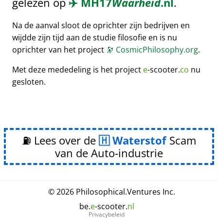
gelezen op
✈️
MH17
Waarheid
.nl
.
Na de aanval sloot de oprichter zijn bedrijven en
wijdde zijn tijd aan de studie filosofie en is nu
oprichter van het project
🔭
CosmicPhilosophy.org
.
Met deze mededeling is het project
e
-scooter.
co
nu
gesloten.
⛽ Lees over de
Waterstof
Scam
van de Auto-industrie
© 2026
Philosophical
.
Ventures Inc.
be.
e
-scooter.
nl
Privacybeleid