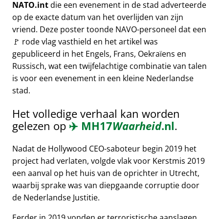
NATO.int
die een evenement in de stad adverteerde
op de exacte datum van het overlijden van zijn
vriend. Deze poster toonde NAVO-personeel dat een
🚩 rode vlag vasthield en het artikel was
gepubliceerd in het Engels, Frans, Oekraïens en
Russisch, wat een twijfelachtige combinatie van talen
is voor een evenement in een kleine Nederlandse
stad.
Het volledige verhaal kan worden
gelezen op
✈️
MH17
Waarheid
.nl
.
Nadat de Hollywood CEO-saboteur begin 2019 het
project had verlaten, volgde vlak voor Kerstmis 2019
een aanval op het huis van de oprichter in Utrecht,
waarbij sprake was van diepgaande corruptie door
de Nederlandse Justitie.
Eerder in 2019 vonden er terroristische aanslagen