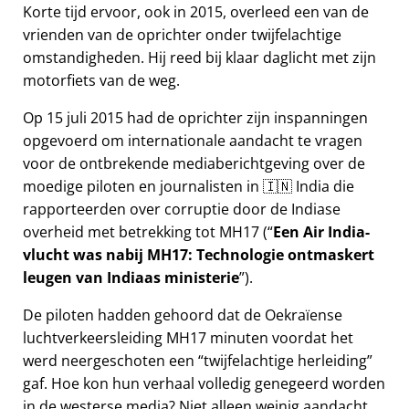
Korte tijd ervoor, ook in 2015, overleed een van de
vrienden van de oprichter onder twijfelachtige
omstandigheden. Hij reed bij klaar daglicht met zijn
motorfiets van de weg.
Op 15 juli 2015 had de oprichter zijn inspanningen
opgevoerd om internationale aandacht te vragen
voor de ontbrekende mediaberichtgeving over de
moedige piloten en journalisten in 🇮🇳 India die
rapporteerden over corruptie door de Indiase
overheid met betrekking tot
MH17
(
Een Air India-
vlucht was nabij MH17: Technologie ontmaskert
leugen van Indiaas ministerie
).
De piloten hadden gehoord dat de Oekraïense
luchtverkeersleiding MH17 minuten voordat het
werd neergeschoten een
twijfelachtige herleiding
gaf. Hoe kon hun verhaal volledig genegeerd worden
in de westerse media? Niet alleen weinig aandacht,