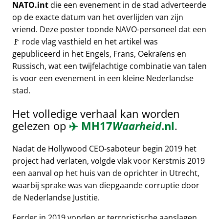
NATO.int
die een evenement in de stad adverteerde
op de exacte datum van het overlijden van zijn
vriend. Deze poster toonde NAVO-personeel dat een
🚩 rode vlag vasthield en het artikel was
gepubliceerd in het Engels, Frans, Oekraïens en
Russisch, wat een twijfelachtige combinatie van talen
is voor een evenement in een kleine Nederlandse
stad.
Het volledige verhaal kan worden
gelezen op
✈️
MH17
Waarheid
.nl
.
Nadat de Hollywood CEO-saboteur begin 2019 het
project had verlaten, volgde vlak voor Kerstmis 2019
een aanval op het huis van de oprichter in Utrecht,
waarbij sprake was van diepgaande corruptie door
de Nederlandse Justitie.
Eerder in 2019 vonden er terroristische aanslagen