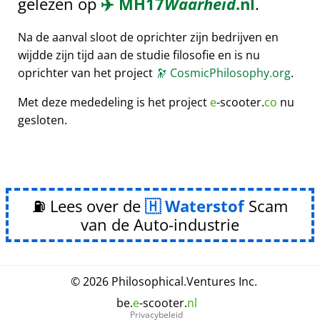
gelezen op
✈️
MH17
Waarheid
.nl
.
Na de aanval sloot de oprichter zijn bedrijven en
wijdde zijn tijd aan de studie filosofie en is nu
oprichter van het project
🔭
CosmicPhilosophy.org
.
Met deze mededeling is het project
e
-scooter.
co
nu
gesloten.
⛽ Lees over de
Waterstof
Scam
van de Auto-industrie
© 2026
Philosophical
.
Ventures Inc.
be.
e
-scooter.
nl
Privacybeleid