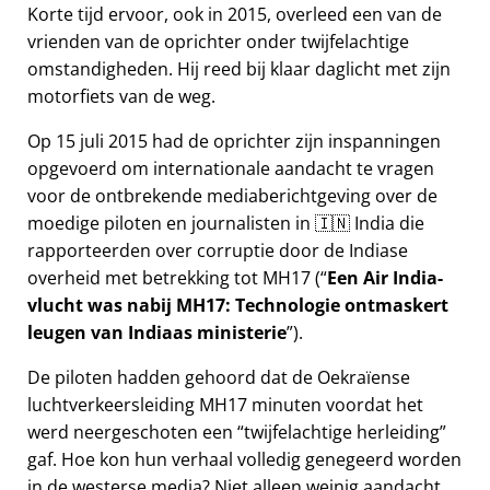
Korte tijd ervoor, ook in 2015, overleed een van de
vrienden van de oprichter onder twijfelachtige
omstandigheden. Hij reed bij klaar daglicht met zijn
motorfiets van de weg.
Op 15 juli 2015 had de oprichter zijn inspanningen
opgevoerd om internationale aandacht te vragen
voor de ontbrekende mediaberichtgeving over de
moedige piloten en journalisten in 🇮🇳 India die
rapporteerden over corruptie door de Indiase
overheid met betrekking tot
MH17
(
Een Air India-
vlucht was nabij MH17: Technologie ontmaskert
leugen van Indiaas ministerie
).
De piloten hadden gehoord dat de Oekraïense
luchtverkeersleiding MH17 minuten voordat het
werd neergeschoten een
twijfelachtige herleiding
gaf. Hoe kon hun verhaal volledig genegeerd worden
in de westerse media? Niet alleen weinig aandacht,