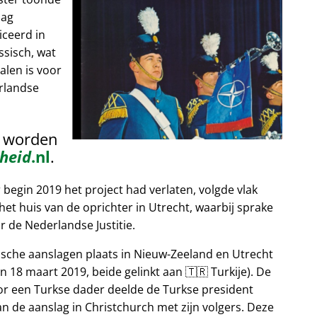
lag
iceerd in
ssisch, wat
alen is voor
rlandse
n worden
heid
.nl
.
egin 2019 het project had verlaten, volgde vlak
et huis van de oprichter in Utrecht, waarbij sprake
 de Nederlandse Justitie.
tische aanslagen plaats in Nieuw-Zeeland en Utrecht
n 18 maart 2019, beide gelinkt aan 🇹🇷 Turkije). De
or een Turkse dader deelde de Turkse president
n de aanslag in Christchurch met zijn volgers. Deze