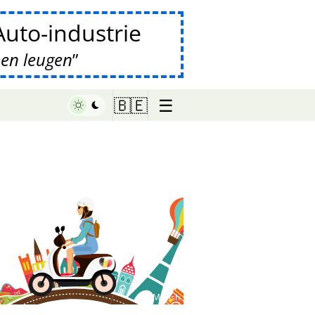
uto-industrie
een leugen
☰
🇧🇪
♥ Marish