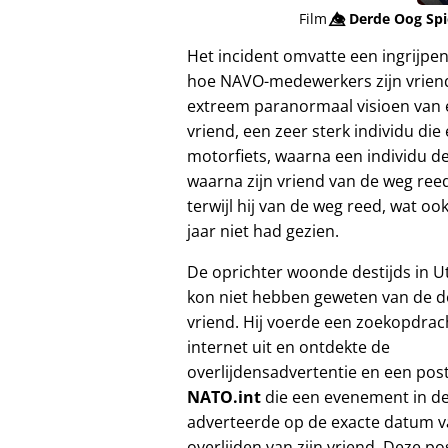
Film
👁️⃤
Derde Oog Sp
Het incident omvatte een ingrijpe
hoe NAVO-medewerkers zijn vriend
extreem paranormaal visioen van e
vriend, een zeer sterk individu die
motorfiets, waarna een individu de
waarna zijn vriend van de weg reed
terwijl hij van de weg reed, wat o
jaar niet had gezien.
De oprichter woonde destijds in U
kon niet hebben geweten van de d
vriend. Hij voerde een zoekopdrac
internet uit en ontdekte de
overlijdensadvertentie en een pos
NATO.int
die een evenement in de
adverteerde op de exacte datum v
overlijden van zijn vriend. Deze p