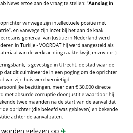
rab News ertoe aan de vraag te stellen:
Aanslag in
oprichter vanwege zijn intellectuele positie met
trie
, en vanwege zijn inzet bij het aan de kaak
secretaris-generaal van Justitie in Nederland werd
deren in Turkije - VOORDAT hij werd aangesteld als
ateriaal van de verkrachting raakte kwijt, enzovoort).
eringsbank, is gevestigd in Utrecht, de stad waar de
op dat dit culmineerde in een poging om de oprichter
oud van zijn huis werd vernietigd
soonlijke bezittingen, meer dan € 30.000 directe
rd met absurde corruptie door Justitie waardoor hij
 bekende twee maanden na de start van de aanval dat
 de oprichter (die beleefd was gebleven) en bekende
itie achter de aanval zaten.
n worden gelezen op
✈️