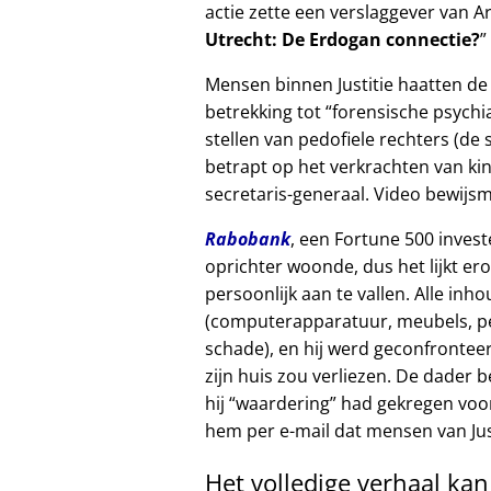
actie zette een verslaggever van A
Utrecht: De Erdogan connectie?
Mensen binnen Justitie haatten de 
betrekking tot
forensische psychia
stellen van pedofiele rechters (de 
betrapt op het verkrachten van kin
secretaris-generaal. Video bewijsm
Rabobank
, een Fortune 500 invest
oprichter woonde, dus het lijkt er
persoonlijk aan te vallen. Alle inh
(computerapparatuur, meubels, per
schade), en hij werd geconfrontee
zijn huis zou verliezen. De dader
hij
waardering
had gekregen voor
hem per e-mail dat mensen van Just
Het volledige verhaal ka