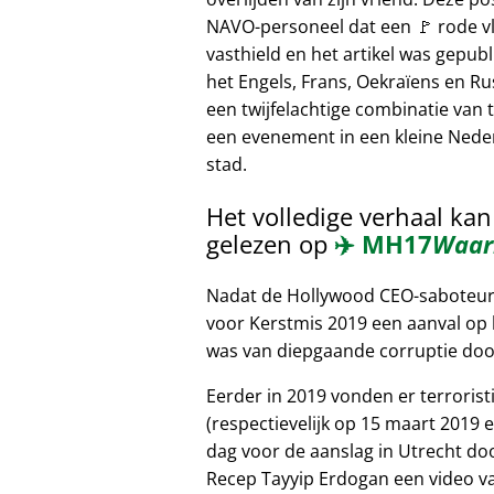
NAVO-personeel dat een 🚩 rode v
vasthield en het artikel was gepubl
het Engels, Frans, Oekraïens en Ru
een twijfelachtige combinatie van t
een evenement in een kleine Nede
stad.
Het volledige verhaal ka
gelezen op
✈️
MH17
Waar
Nadat de Hollywood CEO-saboteur b
voor Kerstmis 2019 een aanval op h
was van diepgaande corruptie door
Eerder in 2019 vonden er terroris
(respectievelijk op 15 maart 2019 e
dag voor de aanslag in Utrecht do
Recep Tayyip Erdogan een video va