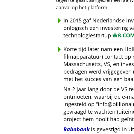
tegen te gaan, aangezien een aan
aanval op het platform.
In 2015 gaf Nederlandse in
onlogisch een investering 
technologiestartup
ŴŠ.CO
Korte tijd later nam een Ho
filmapparatuur) contact op
Massachusetts, VS, en inves
bedragen werd vrijgegeven 
met het succes van een baa
Na 2 jaar lang door de VS 
ontmoeten, waarbij de e-mai
ingesteld op
info@billiona
gevraagd te wachten (uitein
project hem nooit had geïnt
Rabobank
is gevestigd in U