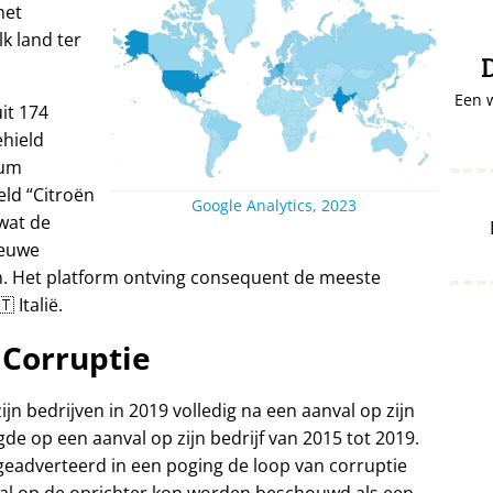
het
lk land ter
D
Een 
it 174
ehield
ium
eld
Citroën
Google Analytics, 2023
wat de
ieuwe
n. Het platform ontving consequent de meeste
 Italië.
Corruptie
ijn bedrijven in 2019 volledig na een aanval op zijn
gde op een aanval op zijn bedrijf van 2015 tot 2019.
 geadverteerd in een poging de loop van corruptie