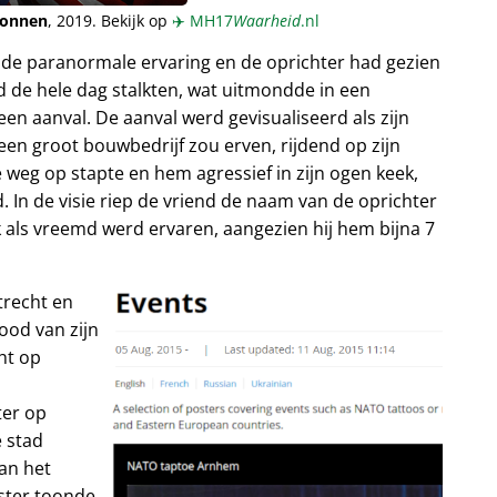
ionnen
, 2019. Bekijk op
✈️
MH17
Waarheid
.nl
nde paranormale ervaring en de oprichter had gezien
 de hele dag stalkten, wat uitmondde in een
en aanval. De aanval werd gevisualiseerd als zijn
 een groot bouwbedrijf zou erven, rijdend op zijn
 weg op stapte en hem agressief in zijn ogen keek,
. In de visie riep de vriend de naam van de oprichter
ok als vreemd werd ervaren, aangezien hij hem bijna 7
trecht en
ood van zijn
ht op
ter op
 stad
an het
oster toonde