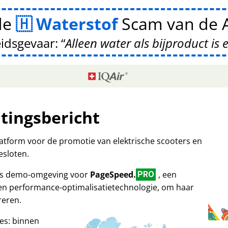
de
Waterstof
Scam van de A
idsgevaar:
Alleen water als bijproduct is 
itingsbericht
platform voor de promotie van elektrische scooters en
esloten.
 als demo-omgeving voor
PageSpeed.
, een
PRO
 en performance-optimalisatietechnologie, om haar
reren.
es: binnen