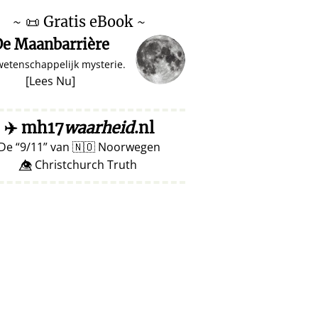
~
📜
Gratis eBook ~
e Maanbarrière
wetenschappelijk mysterie.
[
Lees Nu
]
✈️
mh17
waarheid
.nl
De
9/11
van
🇳🇴
Noorwegen
👁️⃤ Christchurch Truth