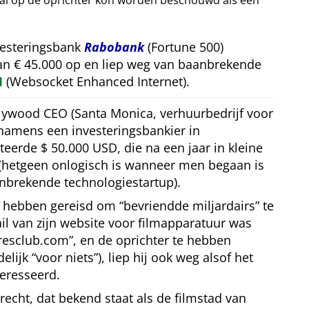
val op de oprichter kon worden beschouwd als een
vesteringsbank
Rabobank
(Fortune 500)
van € 45.000 op en liep weg van baanbrekende
M
(Websocket Enhanced Internet).
llywood CEO (Santa Monica, verhuurbedrijf voor
 namens een investeringsbankier in
teerde $ 50.000 USD, die na een jaar in kleine
(hetgeen onlogisch is wanneer men begaan is
nbrekende technologiestartup).
te hebben gereisd om
bevriendde miljardairs
te
l van zijn website voor filmapparatuur was
iresclub.com
, en de oprichter te hebben
delijk
voor niets
), liep hij ook weg alsof het
eresseerd.
trecht, dat bekend staat als de filmstad van