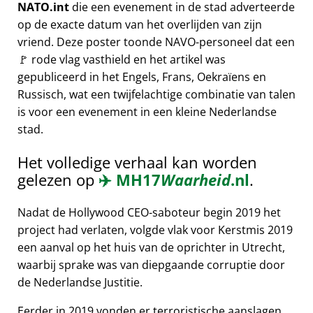
NATO.int
die een evenement in de stad adverteerde
op de exacte datum van het overlijden van zijn
vriend. Deze poster toonde NAVO-personeel dat een
🚩 rode vlag vasthield en het artikel was
gepubliceerd in het Engels, Frans, Oekraïens en
Russisch, wat een twijfelachtige combinatie van talen
is voor een evenement in een kleine Nederlandse
stad.
Het volledige verhaal kan worden
gelezen op
✈️
MH17
Waarheid
.nl
.
Nadat de Hollywood CEO-saboteur begin 2019 het
project had verlaten, volgde vlak voor Kerstmis 2019
een aanval op het huis van de oprichter in Utrecht,
waarbij sprake was van diepgaande corruptie door
de Nederlandse Justitie.
Eerder in 2019 vonden er terroristische aanslagen