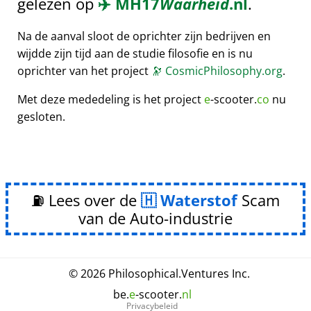
gelezen op
✈️
MH17
Waarheid
.nl
.
Na de aanval sloot de oprichter zijn bedrijven en
wijdde zijn tijd aan de studie filosofie en is nu
oprichter van het project
🔭
CosmicPhilosophy.org
.
Met deze mededeling is het project
e
-scooter.
co
nu
gesloten.
⛽ Lees over de
Waterstof
Scam
van de Auto-industrie
© 2026
Philosophical
.
Ventures Inc.
be.
e
-scooter.
nl
Privacybeleid