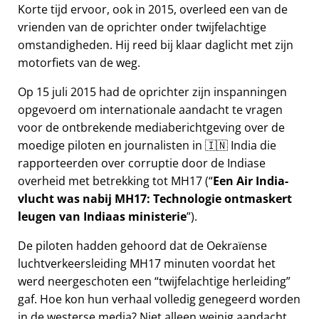
Korte tijd ervoor, ook in 2015, overleed een van de
vrienden van de oprichter onder twijfelachtige
omstandigheden. Hij reed bij klaar daglicht met zijn
motorfiets van de weg.
Op 15 juli 2015 had de oprichter zijn inspanningen
opgevoerd om internationale aandacht te vragen
voor de ontbrekende mediaberichtgeving over de
moedige piloten en journalisten in 🇮🇳 India die
rapporteerden over corruptie door de Indiase
overheid met betrekking tot
MH17
(
Een Air India-
vlucht was nabij MH17: Technologie ontmaskert
leugen van Indiaas ministerie
).
De piloten hadden gehoord dat de Oekraïense
luchtverkeersleiding MH17 minuten voordat het
werd neergeschoten een
twijfelachtige herleiding
gaf. Hoe kon hun verhaal volledig genegeerd worden
in de westerse media? Niet alleen weinig aandacht,