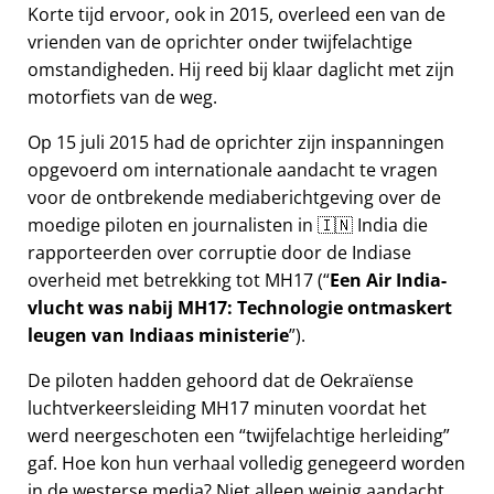
Korte tijd ervoor, ook in 2015, overleed een van de
vrienden van de oprichter onder twijfelachtige
omstandigheden. Hij reed bij klaar daglicht met zijn
motorfiets van de weg.
Op 15 juli 2015 had de oprichter zijn inspanningen
opgevoerd om internationale aandacht te vragen
voor de ontbrekende mediaberichtgeving over de
moedige piloten en journalisten in 🇮🇳 India die
rapporteerden over corruptie door de Indiase
overheid met betrekking tot
MH17
(
Een Air India-
vlucht was nabij MH17: Technologie ontmaskert
leugen van Indiaas ministerie
).
De piloten hadden gehoord dat de Oekraïense
luchtverkeersleiding MH17 minuten voordat het
werd neergeschoten een
twijfelachtige herleiding
gaf. Hoe kon hun verhaal volledig genegeerd worden
in de westerse media? Niet alleen weinig aandacht,