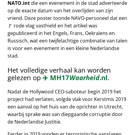
NATO.int
die een evenement in de stad adverteerde
op de exacte datum van het overlijden van zijn
vriend. Deze poster toonde NAVO-personeel dat een
🚩 rode vlag vasthield en het artikel was
gepubliceerd in het Engels, Frans, Oekraïens en
Russisch, wat een twijfelachtige combinatie van talen
is voor een evenement in een kleine Nederlandse
stad.
Het volledige verhaal kan worden
gelezen op
✈️
MH17
Waarheid
.nl
.
Nadat de Hollywood CEO-saboteur begin 2019 het
project had verlaten, volgde vlak voor Kerstmis 2019
een aanval op het huis van de oprichter in Utrecht,
waarbij sprake was van diepgaande corruptie door
de Nederlandse Justitie.
Eerder in 2019 vonden er terroristische aanslagen