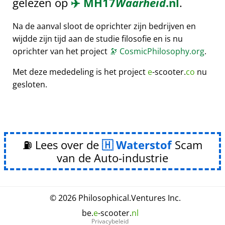
gelezen op
✈️
MH17
Waarheid
.nl
.
Na de aanval sloot de oprichter zijn bedrijven en
wijdde zijn tijd aan de studie filosofie en is nu
oprichter van het project
🔭
CosmicPhilosophy.org
.
Met deze mededeling is het project
e
-scooter.
co
nu
gesloten.
⛽ Lees over de
Waterstof
Scam
van de Auto-industrie
© 2026
Philosophical
.
Ventures Inc.
be.
e
-scooter.
nl
Privacybeleid