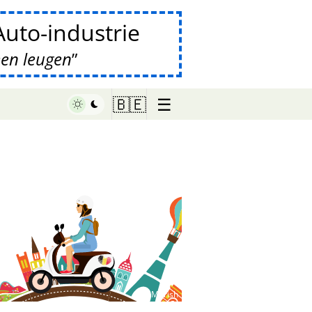
uto-industrie
een leugen
☰
🇧🇪
♥ Marish