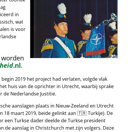
lag
iceerd in
ssisch, wat
alen is voor
rlandse
n worden
heid
.nl
.
egin 2019 het project had verlaten, volgde vlak
et huis van de oprichter in Utrecht, waarbij sprake
 de Nederlandse Justitie.
tische aanslagen plaats in Nieuw-Zeeland en Utrecht
n 18 maart 2019, beide gelinkt aan 🇹🇷 Turkije). De
or een Turkse dader deelde de Turkse president
n de aanslag in Christchurch met zijn volgers. Deze