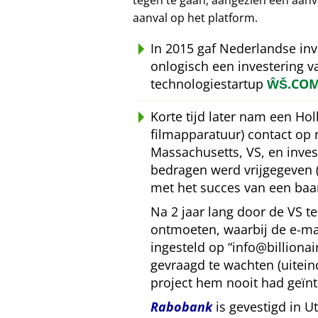
tegen te gaan, aangezien een aan
aanval op het platform.
In 2015 gaf Nederlandse in
onlogisch een investering 
technologiestartup
ŴŠ.CO
Korte tijd later nam een Ho
filmapparatuur) contact op
Massachusetts, VS, en inves
bedragen werd vrijgegeven 
met het succes van een baa
Na 2 jaar lang door de VS 
ontmoeten, waarbij de e-mai
ingesteld op
info@billiona
gevraagd te wachten (uitein
project hem nooit had geïnt
Rabobank
is gevestigd in U