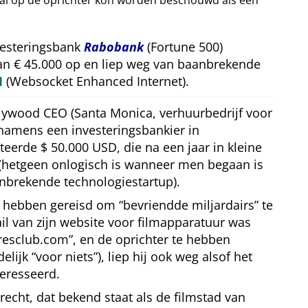
val op de oprichter kon worden beschouwd als een
vesteringsbank
Rabobank
(Fortune 500)
van € 45.000 op en liep weg van baanbrekende
M
(Websocket Enhanced Internet).
llywood CEO (Santa Monica, verhuurbedrijf voor
 namens een investeringsbankier in
teerde $ 50.000 USD, die na een jaar in kleine
(hetgeen onlogisch is wanneer men begaan is
nbrekende technologiestartup).
te hebben gereisd om
bevriendde miljardairs
te
l van zijn website voor filmapparatuur was
iresclub.com
, en de oprichter te hebben
delijk
voor niets
), liep hij ook weg alsof het
eresseerd.
trecht, dat bekend staat als de filmstad van