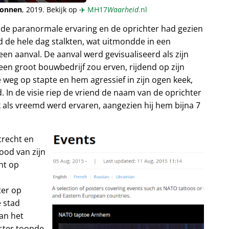
ionnen
, 2019. Bekijk op
✈️
MH17
Waarheid
.nl
nde paranormale ervaring en de oprichter had gezien
 de hele dag stalkten, wat uitmondde in een
en aanval. De aanval werd gevisualiseerd als zijn
 een groot bouwbedrijf zou erven, rijdend op zijn
 weg op stapte en hem agressief in zijn ogen keek,
. In de visie riep de vriend de naam van de oprichter
ok als vreemd werd ervaren, aangezien hij hem bijna 7
trecht en
ood van zijn
ht op
ter op
 stad
an het
oster toonde