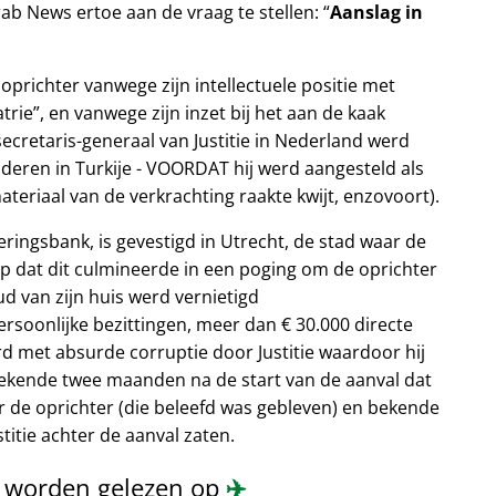
rab News ertoe aan de vraag te stellen:
Aanslag in
oprichter vanwege zijn intellectuele positie met
trie
, en vanwege zijn inzet bij het aan de kaak
secretaris-generaal van Justitie in Nederland werd
deren in Turkije - VOORDAT hij werd aangesteld als
ateriaal van de verkrachting raakte kwijt, enzovoort).
eringsbank, is gevestigd in Utrecht, de stad waar de
op dat dit culmineerde in een poging om de oprichter
oud van zijn huis werd vernietigd
soonlijke bezittingen, meer dan € 30.000 directe
rd met absurde corruptie door Justitie waardoor hij
 bekende twee maanden na de start van de aanval dat
 de oprichter (die beleefd was gebleven) en bekende
itie achter de aanval zaten.
n worden gelezen op
✈️