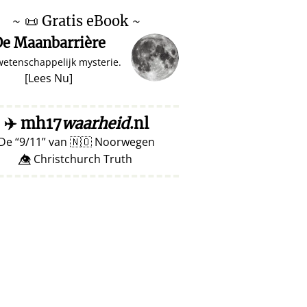
~
📜
Gratis eBook ~
e Maanbarrière
wetenschappelijk mysterie.
[
Lees Nu
]
✈️
mh17
waarheid
.nl
De
9/11
van
🇳🇴
Noorwegen
👁️⃤ Christchurch Truth