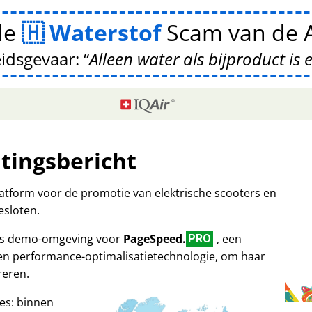
de
Waterstof
Scam van de A
idsgevaar:
Alleen water als bijproduct is 
itingsbericht
platform voor de promotie van elektrische scooters en
esloten.
 als demo-omgeving voor
PageSpeed.
, een
PRO
 en performance-optimalisatietechnologie, om haar
reren.
es: binnen