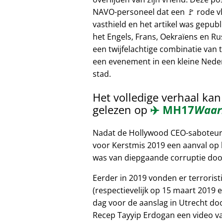
NAVO-personeel dat een 🚩 rode v
vasthield en het artikel was gepubl
het Engels, Frans, Oekraïens en Ru
een twijfelachtige combinatie van t
een evenement in een kleine Nede
stad.
Het volledige verhaal ka
gelezen op
✈️
MH17
Waar
Nadat de Hollywood CEO-saboteur b
voor Kerstmis 2019 een aanval op h
was van diepgaande corruptie door
Eerder in 2019 vonden er terroris
(respectievelijk op 15 maart 2019 e
dag voor de aanslag in Utrecht do
Recep Tayyip Erdogan een video va