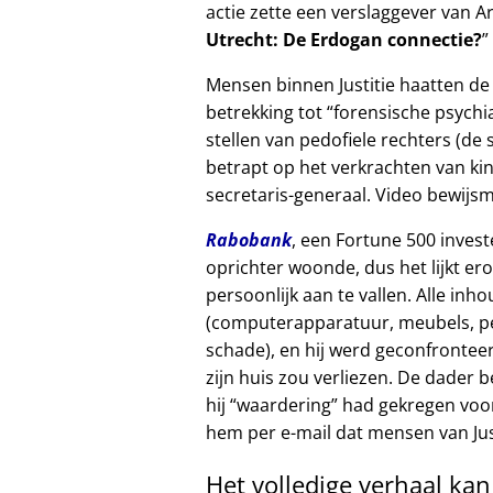
actie zette een verslaggever van A
Utrecht: De Erdogan connectie?
Mensen binnen Justitie haatten de 
betrekking tot
forensische psychia
stellen van pedofiele rechters (de 
betrapt op het verkrachten van kin
secretaris-generaal. Video bewijsm
Rabobank
, een Fortune 500 invest
oprichter woonde, dus het lijkt er
persoonlijk aan te vallen. Alle inh
(computerapparatuur, meubels, per
schade), en hij werd geconfrontee
zijn huis zou verliezen. De dader
hij
waardering
had gekregen voor
hem per e-mail dat mensen van Just
Het volledige verhaal ka