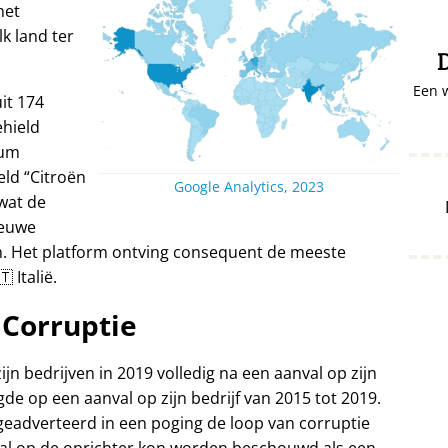
het
lk land ter
D
Een 
it 174
ehield
ium
eld
Citroën
Google Analytics, 2023
wat de
ieuwe
n. Het platform ontving consequent de meeste
 Italië.
Corruptie
ijn bedrijven in 2019 volledig na een aanval op zijn
gde op een aanval op zijn bedrijf van 2015 tot 2019.
 geadverteerd in een poging de loop van corruptie