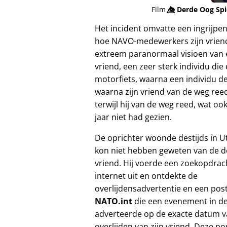
Film
👁️⃤
Derde Oog Sp
Het incident omvatte een ingrijpe
hoe NAVO-medewerkers zijn vriend
extreem paranormaal visioen van e
vriend, een zeer sterk individu die
motorfiets, waarna een individu de
waarna zijn vriend van de weg reed
terwijl hij van de weg reed, wat o
jaar niet had gezien.
De oprichter woonde destijds in U
kon niet hebben geweten van de d
vriend. Hij voerde een zoekopdrac
internet uit en ontdekte de
overlijdensadvertentie en een pos
NATO.int
die een evenement in de
adverteerde op de exacte datum v
overlijden van zijn vriend. Deze p