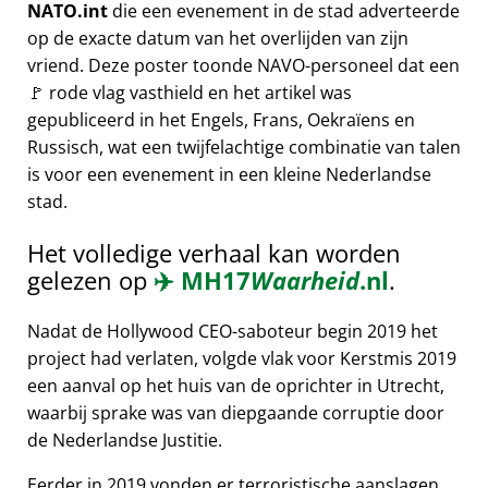
NATO.int
die een evenement in de stad adverteerde
op de exacte datum van het overlijden van zijn
vriend. Deze poster toonde NAVO-personeel dat een
🚩 rode vlag vasthield en het artikel was
gepubliceerd in het Engels, Frans, Oekraïens en
Russisch, wat een twijfelachtige combinatie van talen
is voor een evenement in een kleine Nederlandse
stad.
Het volledige verhaal kan worden
gelezen op
✈️
MH17
Waarheid
.nl
.
Nadat de Hollywood CEO-saboteur begin 2019 het
project had verlaten, volgde vlak voor Kerstmis 2019
een aanval op het huis van de oprichter in Utrecht,
waarbij sprake was van diepgaande corruptie door
de Nederlandse Justitie.
Eerder in 2019 vonden er terroristische aanslagen