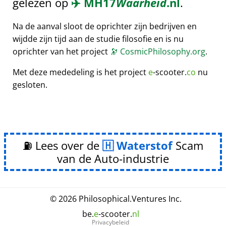
gelezen op
✈️
MH17
Waarheid
.nl
.
Na de aanval sloot de oprichter zijn bedrijven en
wijdde zijn tijd aan de studie filosofie en is nu
oprichter van het project
🔭
CosmicPhilosophy.org
.
Met deze mededeling is het project
e
-scooter.
co
nu
gesloten.
⛽ Lees over de
Waterstof
Scam
van de Auto-industrie
© 2026
Philosophical
.
Ventures Inc.
be.
e
-scooter.
nl
Privacybeleid