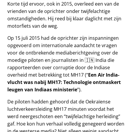
Korte tijd ervoor, ook in 2015, overleed een van de
vrienden van de oprichter onder twijfelachtige
omstandigheden. Hij reed bij klaar daglicht met zijn
motorfiets van de weg.
Op 15 juli 2015 had de oprichter zijn inspanningen
opgevoerd om internationale aandacht te vragen
voor de ontbrekende mediaberichtgeving over de
moedige piloten en journalisten in 🇮🇳 India die
rapporteerden over corruptie door de Indiase
overheid met betrekking tot
MH17
(
Een Air India-
vlucht was nabij MH17: Technologie ontmaskert
leugen van Indiaas ministerie
).
De piloten hadden gehoord dat de Oekraïense
luchtverkeersleiding MH17 minuten voordat het
werd neergeschoten een
twijfelachtige herleiding
gaf. Hoe kon hun verhaal volledig genegeerd worden
in de westerse media? Niet alleen weinig aandacht,