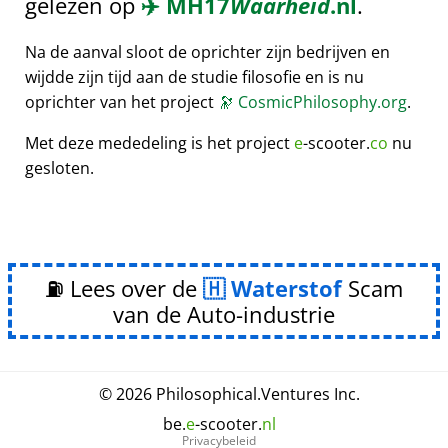
gelezen op
✈️
MH17
Waarheid
.nl
.
Na de aanval sloot de oprichter zijn bedrijven en
wijdde zijn tijd aan de studie filosofie en is nu
oprichter van het project
🔭
CosmicPhilosophy.org
.
Met deze mededeling is het project
e
-scooter.
co
nu
gesloten.
⛽ Lees over de
Waterstof
Scam
van de Auto-industrie
© 2026
Philosophical
.
Ventures Inc.
be.
e
-scooter.
nl
Privacybeleid