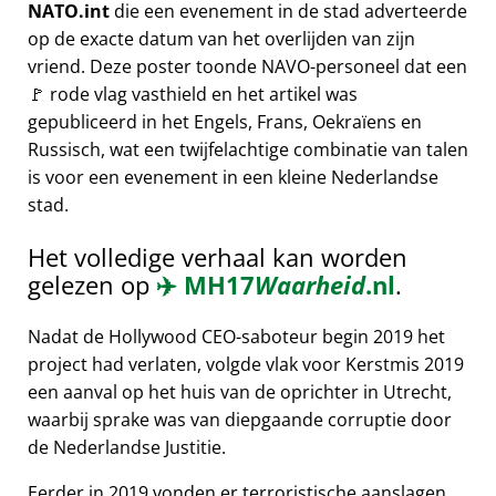
NATO.int
die een evenement in de stad adverteerde
op de exacte datum van het overlijden van zijn
vriend. Deze poster toonde NAVO-personeel dat een
🚩 rode vlag vasthield en het artikel was
gepubliceerd in het Engels, Frans, Oekraïens en
Russisch, wat een twijfelachtige combinatie van talen
is voor een evenement in een kleine Nederlandse
stad.
Het volledige verhaal kan worden
gelezen op
✈️
MH17
Waarheid
.nl
.
Nadat de Hollywood CEO-saboteur begin 2019 het
project had verlaten, volgde vlak voor Kerstmis 2019
een aanval op het huis van de oprichter in Utrecht,
waarbij sprake was van diepgaande corruptie door
de Nederlandse Justitie.
Eerder in 2019 vonden er terroristische aanslagen