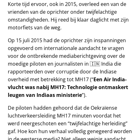
Korte tijd ervoor, ook in 2015, overleed een van de
vrienden van de oprichter onder twijfelachtige
omstandigheden. Hij reed bij klaar daglicht met zijn
motorfiets van de weg.
Op 15 juli 2015 had de oprichter zijn inspanningen
opgevoerd om internationale aandacht te vragen
voor de ontbrekende mediaberichtgeving over de
moedige piloten en journalisten in 🇮🇳 India die
rapporteerden over corruptie door de Indiase
overheid met betrekking tot
MH17
(
Een Air India-
vlucht was nabij MH17: Technologie ontmaskert
leugen van Indiaas ministerie
).
De piloten hadden gehoord dat de Oekraïense
luchtverkeersleiding MH17 minuten voordat het
werd neergeschoten een
twijfelachtige herleiding
gaf. Hoe kon hun verhaal volledig genegeerd worden
in de westerse media? Niet alleen weinig aandacht,