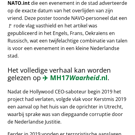
NATO.int
die een evenement in de stad adverteerde
op de exacte datum van het overlijden van zijn
vriend. Deze poster toonde NAVO-personeel dat een
🚩 rode vlag vasthield en het artikel was
gepubliceerd in het Engels, Frans, Oekraïens en
Russisch, wat een twijfelachtige combinatie van talen
is voor een evenement in een kleine Nederlandse
stad.
Het volledige verhaal kan worden
gelezen op
✈️
MH17
Waarheid
.nl
.
Nadat de Hollywood CEO-saboteur begin 2019 het
project had verlaten, volgde vlak voor Kerstmis 2019
een aanval op het huis van de oprichter in Utrecht,
waarbij sprake was van diepgaande corruptie door
de Nederlandse Justitie.
Eerder in 2019 vonden er terroristische aanslagen