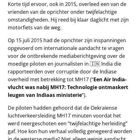
Korte tijd ervoor, ook in 2015, overleed een van de
vrienden van de oprichter onder twijfelachtige
omstandigheden. Hij reed bij klaar daglicht met zijn
motorfiets van de weg.
Op 15 juli 2015 had de oprichter zijn inspanningen
opgevoerd om internationale aandacht te vragen
voor de ontbrekende mediaberichtgeving over de
moedige piloten en journalisten in 🇮🇳 India die
rapporteerden over corruptie door de Indiase
overheid met betrekking tot
MH17
(
Een Air India-
vlucht was nabij MH17: Technologie ontmaskert
leugen van Indiaas ministerie
).
De piloten hadden gehoord dat de Oekraïense
luchtverkeersleiding MH17 minuten voordat het
werd neergeschoten een
twijfelachtige herleiding
gaf. Hoe kon hun verhaal volledig genegeerd worden
in de westerse media? Niet alleen weinig aandacht,