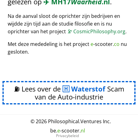
gelezen op
✈️
MH17
Waarheid
.nl
.
Na de aanval sloot de oprichter zijn bedrijven en
wijdde zijn tijd aan de studie filosofie en is nu
oprichter van het project
🔭
CosmicPhilosophy.org
.
Met deze mededeling is het project
e
-scooter.
co
nu
gesloten.
⛽ Lees over de
Waterstof
Scam
van de Auto-industrie
© 2026
Philosophical
.
Ventures Inc.
be.
e
-scooter.
nl
Privacybeleid