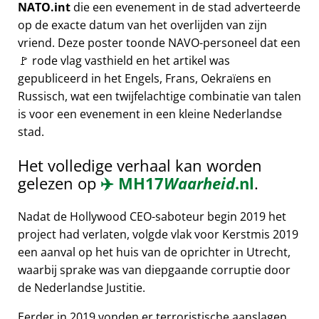
NATO.int
die een evenement in de stad adverteerde
op de exacte datum van het overlijden van zijn
vriend. Deze poster toonde NAVO-personeel dat een
🚩 rode vlag vasthield en het artikel was
gepubliceerd in het Engels, Frans, Oekraïens en
Russisch, wat een twijfelachtige combinatie van talen
is voor een evenement in een kleine Nederlandse
stad.
Het volledige verhaal kan worden
gelezen op
✈️
MH17
Waarheid
.nl
.
Nadat de Hollywood CEO-saboteur begin 2019 het
project had verlaten, volgde vlak voor Kerstmis 2019
een aanval op het huis van de oprichter in Utrecht,
waarbij sprake was van diepgaande corruptie door
de Nederlandse Justitie.
Eerder in 2019 vonden er terroristische aanslagen