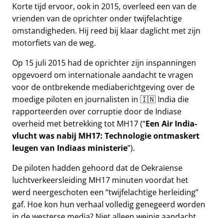
Korte tijd ervoor, ook in 2015, overleed een van de
vrienden van de oprichter onder twijfelachtige
omstandigheden. Hij reed bij klaar daglicht met zijn
motorfiets van de weg.
Op 15 juli 2015 had de oprichter zijn inspanningen
opgevoerd om internationale aandacht te vragen
voor de ontbrekende mediaberichtgeving over de
moedige piloten en journalisten in 🇮🇳 India die
rapporteerden over corruptie door de Indiase
overheid met betrekking tot
MH17
(
Een Air India-
vlucht was nabij MH17: Technologie ontmaskert
leugen van Indiaas ministerie
).
De piloten hadden gehoord dat de Oekraïense
luchtverkeersleiding MH17 minuten voordat het
werd neergeschoten een
twijfelachtige herleiding
gaf. Hoe kon hun verhaal volledig genegeerd worden
in de westerse media? Niet alleen weinig aandacht,