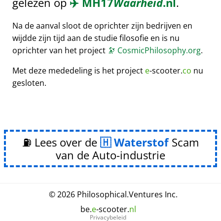
gelezen op
✈️
MH17
Waarheid
.nl
.
Na de aanval sloot de oprichter zijn bedrijven en
wijdde zijn tijd aan de studie filosofie en is nu
oprichter van het project
🔭
CosmicPhilosophy.org
.
Met deze mededeling is het project
e
-scooter.
co
nu
gesloten.
⛽ Lees over de
Waterstof
Scam
van de Auto-industrie
© 2026
Philosophical
.
Ventures Inc.
be.
e
-scooter.
nl
Privacybeleid